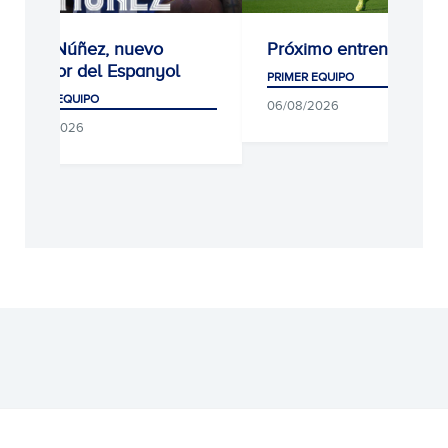
Unai Núñez, nuevo
Próximo entrenamiento
jugador del Espanyol
PRIMER EQUIPO
PRIMER EQUIPO
06/08/2026
06/08/2026