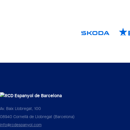
Av. Baix Llobregat, 100
08940 Cornellà de Llobregat (Barcelona)
info@rcdespanyol.com