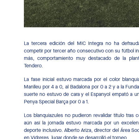
La tercera edición del MIC Integra no ha defrau
competir por tercer año consecutivo con su fútbol in
más, comportamiento muy destacado de la planti
Tendero.
La fase inicial estuvo marcada por el color blanqui
Manlleu por 4 a 0, al Badalona por 0 a 2 y a la Fund
suerte no estuvo de cara y el Espanyol empató a uno
Penya Special Barça por 0 a 1.
Los blanquiazules no pudieron revalidar título tras 
aún así la jornada estuvo marcada por un excelen
deporte inclusivo. Alberto Ariza, director del Área So
en Vidreres, lugar donde se desarrolló el torneo.