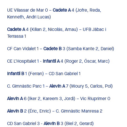
UE Vilassar de Mar 0 –
Cadete A
4 (Jofre, Reda,
Kenneth, Andri Lucas)
Cadete A
4 (Kilian 2, Nicolás, Arnau) – UFB Jàbac i
Terrassa 1
CF Can Vidalet 1 –
Cadete B
3 (Samba Kante 2, Daniel)
CE L’Hospitalet 1 -
Infantil A
4 (Roger 2, Óscar, Marc)
Infantil B
1 (Ferran) – CD San Gabriel 1
C. Gimnàstic Parc 1 –
Alevín A
7 (Woury 5, Carlos, Pol)
Alevín A
6 (Iker 2, Kareem 3, Jordi) – Vic Riuprimer 0
Alevín B
2 (Éric, Enric) – C. Gimnàstic Manresa 2
CD San Gabriel 3 -
Alevín B
3 (Biel 2, Gerard)