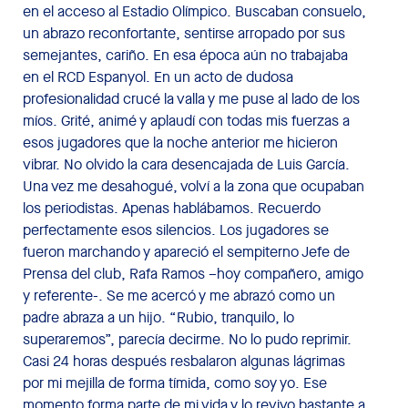
en el acceso al Estadio Olímpico. Buscaban consuelo,
un abrazo reconfortante, sentirse arropado por sus
semejantes, cariño. En esa época aún no trabajaba
en el RCD Espanyol. En un acto de dudosa
profesionalidad crucé la valla y me puse al lado de los
míos. Grité, animé y aplaudí con todas mis fuerzas a
esos jugadores que la noche anterior me hicieron
vibrar. No olvido la cara desencajada de Luis García.
Una vez me desahogué, volví a la zona que ocupaban
los periodistas. Apenas hablábamos. Recuerdo
perfectamente esos silencios. Los jugadores se
fueron marchando y apareció el sempiterno Jefe de
Prensa del club, Rafa Ramos –hoy compañero, amigo
y referente-. Se me acercó y me abrazó como un
padre abraza a un hijo. “Rubio, tranquilo, lo
superaremos”, parecía decirme. No lo pudo reprimir.
Casi 24 horas después resbalaron algunas lágrimas
por mi mejilla de forma tímida, como soy yo. Ese
momento forma parte de mi vida y lo revivo bastante a