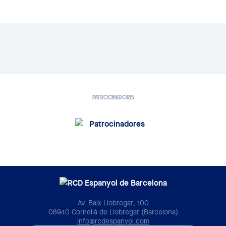
PATROCINADORES
Av. Baix Llobregat, 100
08940 Cornellà de Llobregat (Barcelona)
info@rcdespanyol.com