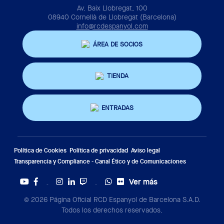
Av. Baix Llobregat, 100
08940 Cornellà de Llobregat (Barcelona)
info@rcdespanyol.com
ÁREA DE SOCIOS
TIENDA
ENTRADAS
Política de Cookies
Política de privacidad
Aviso legal
Transparencia y Compliance - Canal Ético y de Comunicaciones
Ver más
Twitter
Tiktok
© 2026 Página Oficial RCD Espanyol de Barcelona S.A.D.
Todos los derechos reservados.