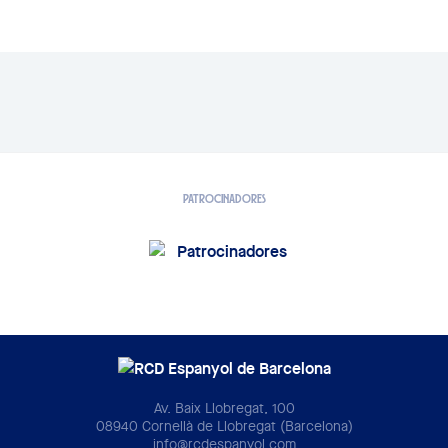
PATROCINADORES
Av. Baix Llobregat, 100
08940 Cornellà de Llobregat (Barcelona)
info@rcdespanyol.com