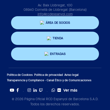
Av. Baix Llobregat, 100
08940 Cornellà de Llobregat (Barcelona)
info@rcdespanyol.com
ÁREA DE SOCIOS
TIENDA
ENTRADAS
Política de Cookies
Política de privacidad
Aviso legal
Transparencia y Compliance - Canal Ético y de Comunicaciones
Ver más
Twitter
Tiktok
© 2026 Página Oficial RCD Espanyol de Barcelona S.A.D.
Todos los derechos reservados.