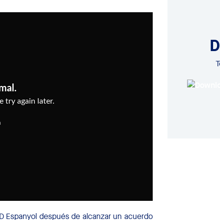
D
T
CD Espanyol después de alcanzar un acuerdo