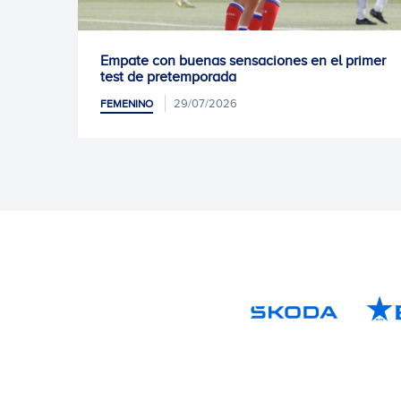
enas sensaciones en el primer
Segundo día de prue
mporada
16/07/2026
FEMENINO
/07/2026