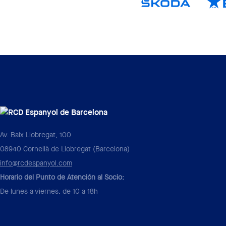
Av. Baix Llobregat, 100
08940 Cornellà de Llobregat (Barcelona)
info@rcdespanyol.com
Horario del Punto de Atención al Socio:
De lunes a viernes, de 10 a 18h