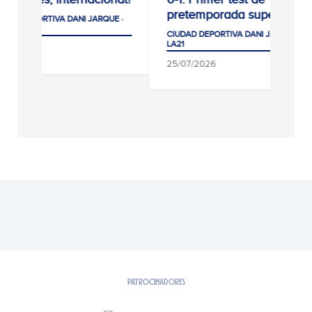
pretemporada superado
cogiend
NI JARQUE ·
CIUDAD DEPORTIVA DANI JARQUE ·
CIUDAD DE
LA21
LA21
25/07/2026
05/08/20
PATROCINADORES