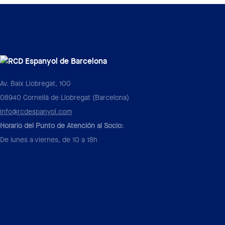
Av. Baix Llobregat, 100
08940 Cornellà de Llobregat (Barcelona)
info@rcdespanyol.com
Horario del Punto de Atención al Socio:
De lunes a viernes, de 10 a 18h