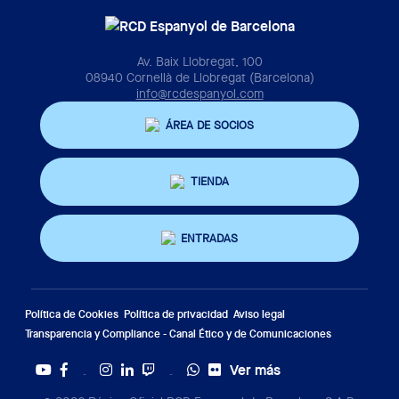
Av. Baix Llobregat, 100
08940 Cornellà de Llobregat (Barcelona)
info@rcdespanyol.com
ÁREA DE SOCIOS
TIENDA
ENTRADAS
Política de Cookies
Política de privacidad
Aviso legal
Transparencia y Compliance - Canal Ético y de Comunicaciones
Ver más
Twitter
Tiktok