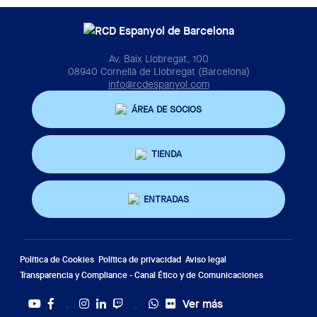
Av. Baix Llobregat, 100
08940 Cornellà de Llobregat (Barcelona)
info@rcdespanyol.com
ÁREA DE SOCIOS
TIENDA
ENTRADAS
Política de Cookies
Política de privacidad
Aviso legal
Transparencia y Compliance - Canal Ético y de Comunicaciones
Ver más
Twitter
Tiktok