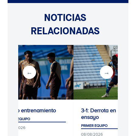
NOTICIAS
RELACIONADAS
Último entrenamiento
3-1: Derrota en el último
ensayo
PRIMER EQUIPO
PRIMER EQUIPO
09/08/2026
08/08/2026