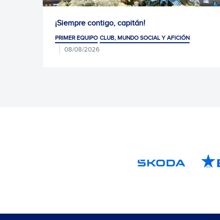
igo, capitán!
Homenaje del prime
CLUB, MUNDO SOCIAL Y AFICIÓN
PRIMER EQUIPO
CLUB, MU
07/08/2026