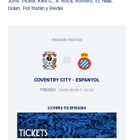
Jofre, Pickel, Kike G., A. Roca, Romero, EL Hilali,
Dolan, Pol Tristán y Riedel.
PRÓXIMO PARTIDO
VS
COVENTRY CITY - ESPANYOL
FRIENDLY
·
2026-08-08 17:30:00
¡COMPRA TUS ENTRADAS!