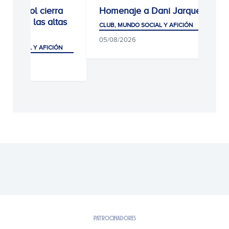
Espanyol cierra
Homenaje a Dani Jarque
lmente las altas
CLUB, MUNDO SOCIAL Y AFICIÓN
nados
05/08/2026
DO SOCIAL Y AFICIÓN
26
PATROCINADORES