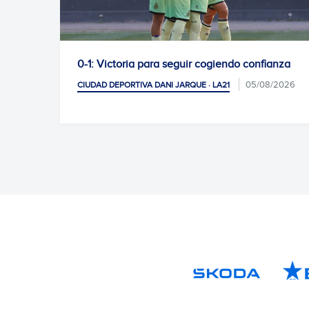
o confianza
La Escola RCDE cierra otro verano de ré
antes de las vacaciones
05/08/2026
CIUDAD DEPORTIVA DANI JARQUE · LA21
CLUB, MU
04/08/2026
SOCIAL Y AFICIÓN