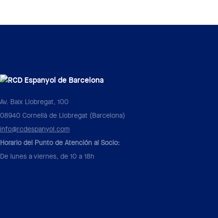
Av. Baix Llobregat, 100
08940 Cornellà de Llobregat (Barcelona)
info@rcdespanyol.com
Horario del Punto de Atención al Socio:
De lunes a viernes, de 10 a 18h