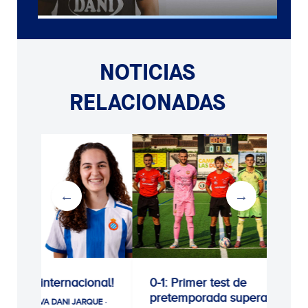
NOTICIAS
RELACIONADAS
acional!
0-1: Primer test de
0-1: Victor
pretemporada superado
cogiendo 
JARQUE ·