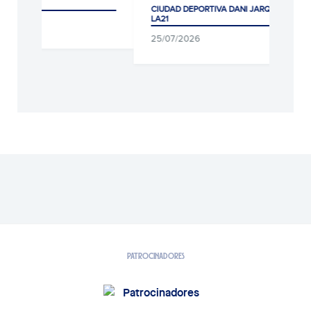
CIUDAD DEPORTIVA DANI JARQUE ·
CIUDAD DEPORT
LA21
LA21
25/07/2026
05/08/2026
PATROCINADORES