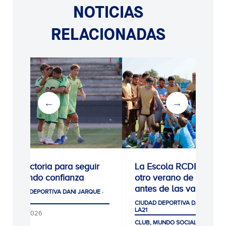
NOTICIAS
RELACIONADAS
0-1: Victoria para seguir
La Escola RCDE cierra
cogiendo confianza
otro verano de récord
antes de las vacacion
CIUDAD DEPORTIVA DANI JARQUE ·
LA21
CIUDAD DEPORTIVA DANI JARQUE
LA21
05/08/2026
CLUB, MUNDO SOCIAL Y AFICIÓ