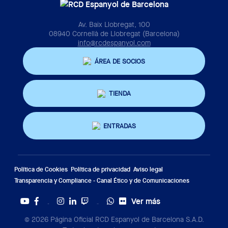
Av. Baix Llobregat, 100
08940 Cornellà de Llobregat (Barcelona)
info@rcdespanyol.com
ÁREA DE SOCIOS
TIENDA
ENTRADAS
Política de Cookies
Política de privacidad
Aviso legal
Transparencia y Compliance - Canal Ético y de Comunicaciones
Ver más
Twitter
Tiktok
© 2026 Página Oficial RCD Espanyol de Barcelona S.A.D.