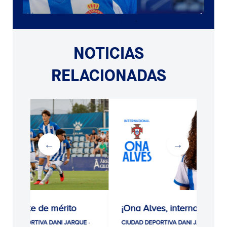
NOTICIAS
RELACIONADAS
érito
¡Ona Alves, internacional!
Gran éxi
particip
I JARQUE ·
CIUDAD DEPORTIVA DANI JARQUE ·