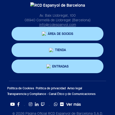
Av. Baix Llobregat, 100
08940 Cornellà de Llobregat (Barcelona)
info@rcdespanyol.com
ÁREA DE SOCIOS
TIENDA
ENTRADAS
Política de Cookies
Política de privacidad
Aviso legal
Transparencia y Compliance - Canal Ético y de Comunicaciones
Ver más
Twitter
Tiktok
© 2026 Página Oficial RCD Espanyol de Barcelona S.A.D.