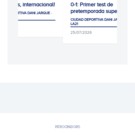
ional!
0-1: Primer test de
0-1: Victoria
pretemporada superado
cogiendo co
QUE ·
CIUDAD DEPORTIVA DANI JARQUE ·
CIUDAD DEPORTIV
LA21
LA21
25/07/2026
05/08/2026
PATROCINADORES