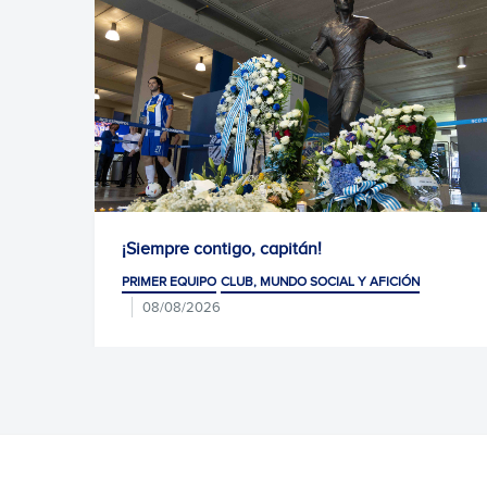
ntigo, capitán!
Homenaje del prim
PO
CLUB, MUNDO SOCIAL Y AFICIÓN
PRIMER EQUIPO
CLUB, 
26
07/08/2026