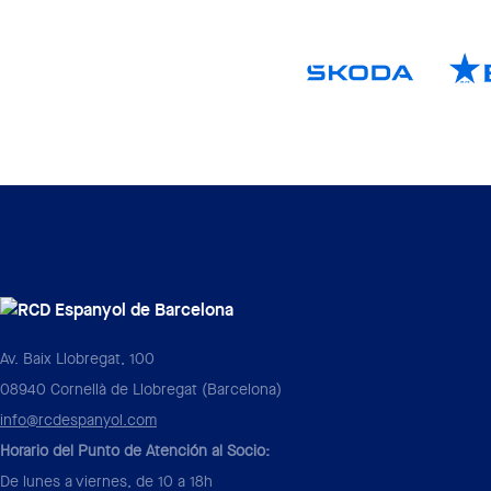
Av. Baix Llobregat, 100
08940 Cornellà de Llobregat (Barcelona)
info@rcdespanyol.com
Horario del Punto de Atención al Socio:
De lunes a viernes, de 10 a 18h