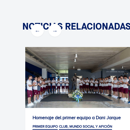
NOTICIAS RELACIONADA
 equipo a Dani Jarque
Convocatoria para el Covent
Arena
NDO SOCIAL Y AFICIÓN