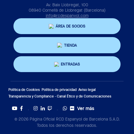
Av. Baix Llobregat, 100
08940 Cornellà de Llobregat (Barcelona)
info@rcdespanyol.com
ÁREA DE SOCIOS
TIENDA
ENTRADAS
Política de Cookies
Política de privacidad
Aviso legal
Transparencia y Compliance - Canal Ético y de Comunicaciones
Ver más
Twitter
Tiktok
© 2026 Página Oficial RCD Espanyol de Barcelona S.A.D.
Todos los derechos reservados.