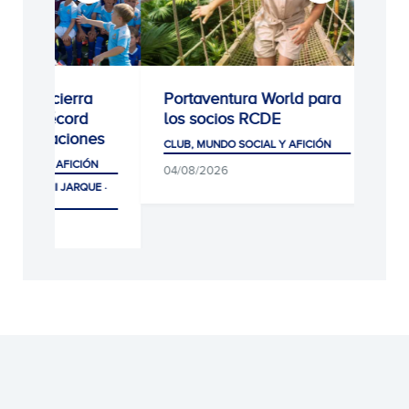
Portaventura World para
Estreno de la 
los socios RCDE
equipación ante
s
Coventry
CLUB, MUNDO SOCIAL Y AFICIÓN
CLUB, MUNDO SOCIAL
04/08/2026
 ·
06/08/2026