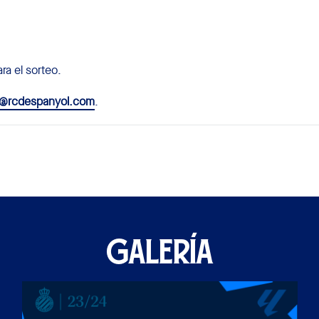
ra el sorteo.
s@rcdespanyol.com
.
GALERÍA