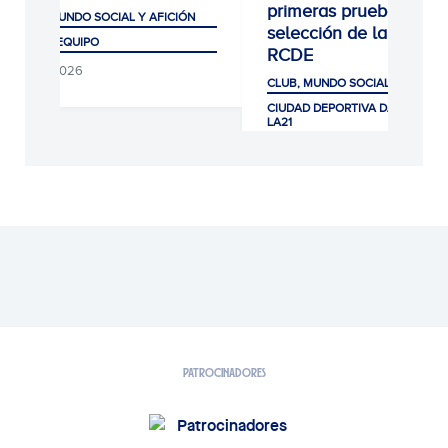
primeras pruebas de
MUNDO SOCIAL Y AFICIÓN
selección de la Escola
 EQUIPO
RCDE
2026
CLUB, MUNDO SOCIAL Y AFICIÓN
CIUDAD DEPORTIVA DANI JARQUE ·
LA21
07/08/2026
PATROCINADORES