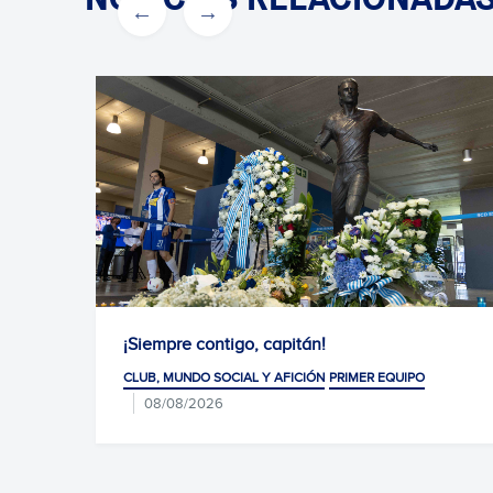
mpre contigo, capitán!
Diario por 
 MUNDO SOCIAL Y AFICIÓN
PRIMER EQUIPO
CLUB, MUNDO 
/08/2026