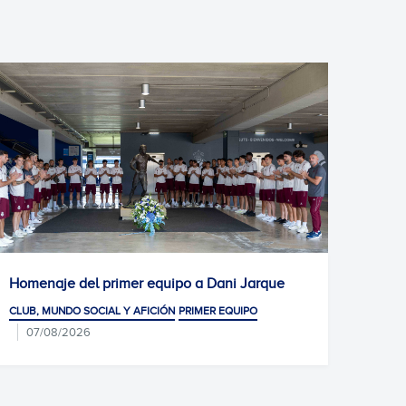
er equipo a Dani Jarque
Gran éxito de participació
pruebas de selección de 
 AFICIÓN
PRIMER EQUIPO
CLUB, MUNDO SOCIAL Y AFICIÓN
07/08/2026
JARQUE · LA21