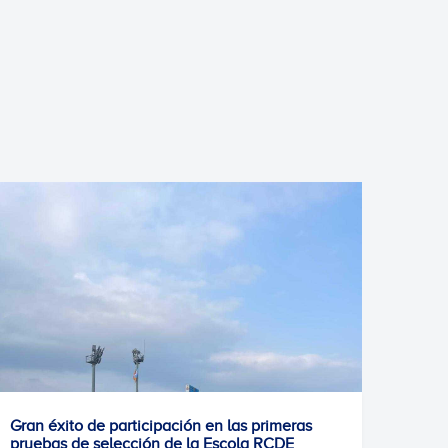
ito de participación en las primeras
Todo listo para
 de selección de la Escola RCDE