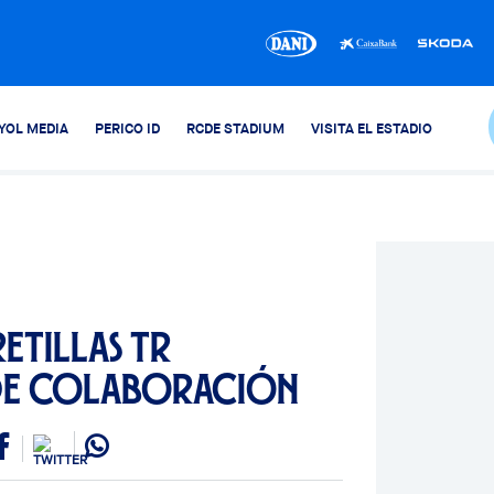
YOL MEDIA
PERICO ID
RCDE STADIUM
VISITA EL ESTADIO
etillas TR
de colaboración