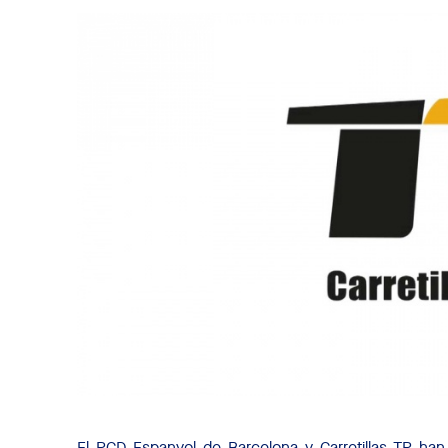
El RCD Espanyol de Barcelona y Carretillas TR ha