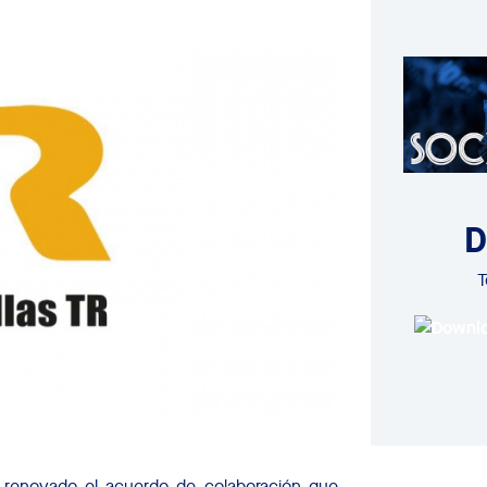
D
T
n renovado el acuerdo de colaboración que