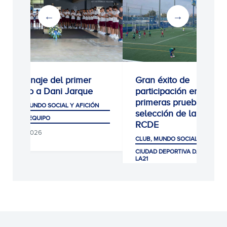
omenaje del primer
Gran éxito de
quipo a Dani Jarque
participación en las
primeras pruebas de
UB, MUNDO SOCIAL Y AFICIÓN
selección de la Escola
IMER EQUIPO
RCDE
/08/2026
CLUB, MUNDO SOCIAL Y AFICIÓN
CIUDAD DEPORTIVA DANI JARQUE ·
LA21
07/08/2026