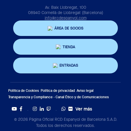
Av. Baix Llobregat, 100
08940 Cornellà de Llobregat (Barcelona)
info@rcdespanyol.com
ÁREA DE SOCIOS
TIENDA
ENTRADAS
Política de Cookies
Política de privacidad
Aviso legal
Transparencia y Compliance - Canal Ético y de Comunicaciones
Ver más
Twitter
Tiktok
© 2026 Página Oficial RCD Espanyol de Barcelona S.A.D.
Todos los derechos reservados.