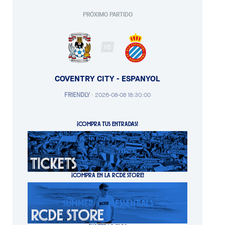
PRÓXIMO PARTIDO
VS
COVENTRY CITY - ESPANYOL
FRIENDLY
·
2026-08-08 18:30:00
¡COMPRA TUS ENTRADAS!
¡COMPRA EN LA RCDE STORE!