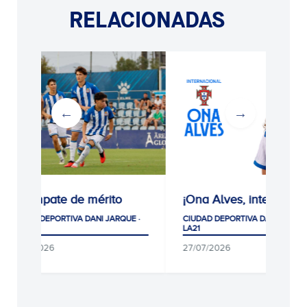
RELACIONADAS
e de mérito
¡Ona Alves, internacional!
Gra
par
IVA DANI JARQUE ·
CIUDAD DEPORTIVA DANI JARQUE ·
pr
LA21
sel
27/07/2026
RC
CIU
LA2
CLU