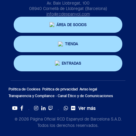
Av. Baix Llobregat, 100
08940 Cornellà de Llobregat (Barcelona)
info@rcdespanyol.com
ÁREA DE SOCIOS
TIENDA
ENTRADAS
Política de Cookies
Política de privacidad
Aviso legal
Transparencia y Compliance - Canal Ético y de Comunicaciones
Ver más
Twitter
Tiktok
© 2026 Página Oficial RCD Espanyol de Barcelona S.A.D.
Todos los derechos reservados.