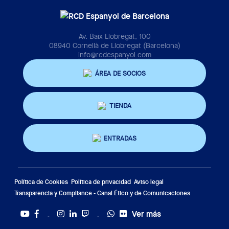
Av. Baix Llobregat, 100
08940 Cornellà de Llobregat (Barcelona)
info@rcdespanyol.com
ÁREA DE SOCIOS
TIENDA
ENTRADAS
Política de Cookies
Política de privacidad
Aviso legal
Transparencia y Compliance - Canal Ético y de Comunicaciones
Ver más
Twitter
Tiktok