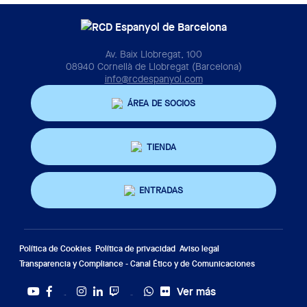
Av. Baix Llobregat, 100
08940 Cornellà de Llobregat (Barcelona)
info@rcdespanyol.com
ÁREA DE SOCIOS
TIENDA
ENTRADAS
Política de Cookies
Política de privacidad
Aviso legal
Transparencia y Compliance - Canal Ético y de Comunicaciones
Ver más
Twitter
Tiktok