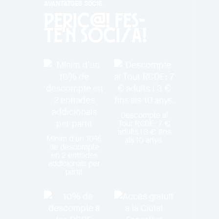
AVANTATGES SOCIS
PERIC@! Fes-
te'n soci/a!
Descompte al
Tour RCDE: 7 €
adults i 3 € fins
Mínim d'un 10%
als 10 anys.
de descompte
en 2 entrades
addicionals per
partit