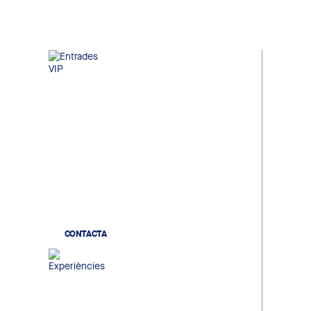
Entrades VIP
Localitats de gran confort a la
millor ubicació de l'estadi, en un
ambient exclusiu on compartir
futbol, negoci i networking
institucional.
CONTACTA
Experiències