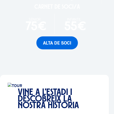
Carnet de soci/a
SÈNIOR
INFANTIL
75€
55€
ALTA DE SOCI
VINE A L'ESTADI I
DESCOBREIX LA
NOSTRA HISTÒRIA