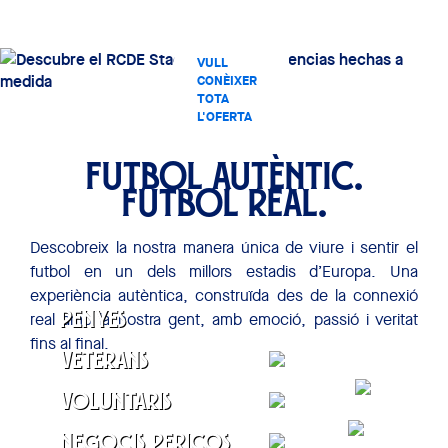
VULL
CONÈIXER
TOTA
L'OFERTA
COMERCIAL
DE L'RCDE
STADIUM
FUTBOL AUTÈNTIC.
FUTBOL REAL.
Descobreix la nostra manera única de viure i sentir el
futbol en un dels millors estadis d’Europa. Una
experiència autèntica, construïda des de la connexió
real amb la nostra gent, amb emoció, passió i veritat
Penyes
fins al final.
CONTACTAR
Veterans
CONTACTAR
Voluntaris
CONTACTAR
Negocis Pericos