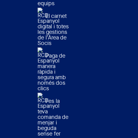
equips
El carnet
digital i totes
les gestions
de l'Àrea de
Socis
Paga de
manera
ràpida i
segura amb
només dos
clics
Fes la
teva
comanda de
menjar i
beguda
sense fer