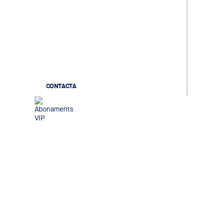
Gaudeix d'un record únic. Viu
l'escalfament dels jugadors, la
sortida des del túnel de vestidors
i coneix els teus ídols en acabar el
partit.
CONTACTA
Abonaments VIP
Gaudeix de seients exclusius,
accés a zones premium i serveis
personalitzats per viure una
experiència pensada per als
aficionats que busquen
exclusivitat i confort.