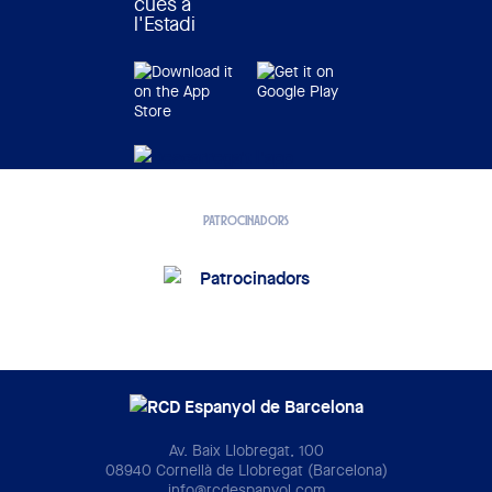
cues a
l'Estadi
PATROCINADORS
Av. Baix Llobregat, 100
08940 Cornellà de Llobregat (Barcelona)
info@rcdespanyol.com