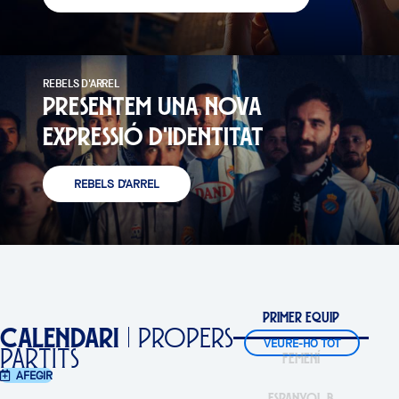
REBELS D'ARREL
PRESENTEM UNA NOVA
EXPRESSIÓ D'IDENTITAT
REBELS D'ARREL
PRIMER EQUIP
CALENDARI
PROPERS
←
VEURE-HO TOT
PARTITS
FEMENÍ
→
AFEGIR
ESPANYOL B