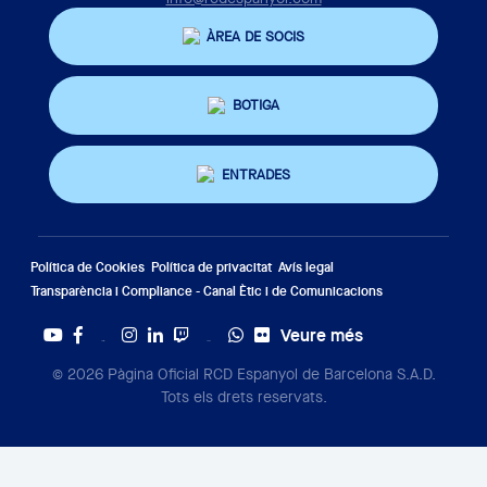
ÀREA DE SOCIS
BOTIGA
ENTRADES
Política de Cookies
Política de privacitat
Avís legal
Transparència i Compliance - Canal Ètic i de Comunicacions
Veure més
Twitter
Tiktok
© 2026 Pàgina Oficial RCD Espanyol de Barcelona S.A.D.
Tots els drets reservats.