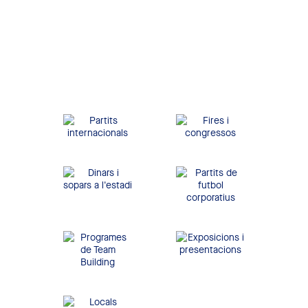
Barcelona. Disposa de
tots els serveis per oferir
una gran experiència a
qualsevol empresa i als
seus convidats.
Partits
Fires i congressos
internacionals
Dinars i sopars a
Partits de futbol
l'estadi
corporatius
Exposicions i
Programes de Team
presentacions
Building