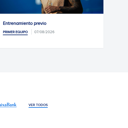
evio
Unai Núñez, nuevo juga
7/08/2026
06/08/20
PRIMER EQUIPO
VER TODOS