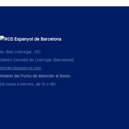
Av. Baix Llobregat, 100
08940 Cornellà de Llobregat (Barcelona)
info@rcdespanyol.com
Horario del Punto de Atención al Socio:
De lunes a viernes, de 10 a 18h