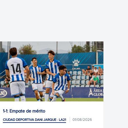
¡Ona Alves, internacional!
01/08/2026
27/07
CIUDAD DEPORTIVA DANI JARQUE · LA21