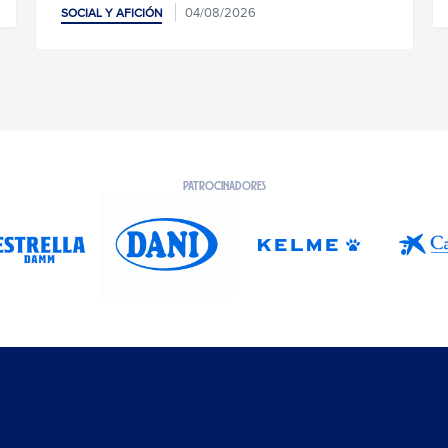
26
PATROCINADORES