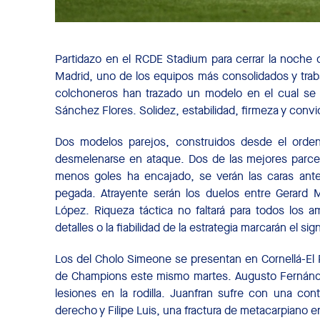
Partidazo en el RCDE Stadium para cerrar la noche d
Madrid, uno de los equipos más consolidados y traba
colchoneros han trazado un modelo en el cual se 
Sánchez Flores. Solidez, estabilidad, firmeza y convi
Dos modelos parejos, construidos desde el orden
desmelenarse en ataque. Dos de las mejores parcela
menos goles ha encajado, se verán las caras ant
pegada. Atrayente serán los duelos entre Gerard
López. Riqueza táctica no faltará para todos los a
detalles o la fiabilidad de la estrategia marcarán el sig
Los del Cholo Simeone se presentan en Cornellá-El Pr
de Champions este mismo martes. Augusto Fernánde
lesiones en la rodilla. Juanfran sufre con una cont
derecho y Filipe Luis, una fractura de metacarpiano 