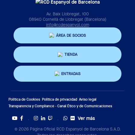
Av. Baix Llobregat, 100
08940 Cornellà de Llobregat (Barcelona)
info@rcdespanyol.com
ÁREA DE SOCIOS
TIENDA
ENTRADAS
Política de Cookies
Política de privacidad
Aviso legal
Transparencia y Compliance - Canal Ético y de Comunicaciones
Ver más
Twitter
Tiktok
© 2026 Página Oficial RCD Espanyol de Barcelona S.A.D.