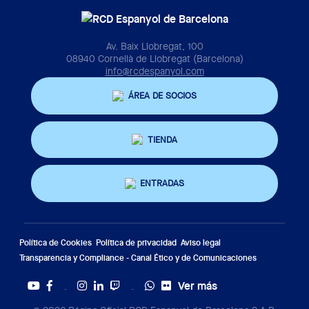
Av. Baix Llobregat, 100
08940 Cornellà de Llobregat (Barcelona)
info@rcdespanyol.com
ÁREA DE SOCIOS
TIENDA
ENTRADAS
Política de Cookies
Política de privacidad
Aviso legal
Transparencia y Compliance - Canal Ético y de Comunicaciones
Ver más
Twitter
Tiktok