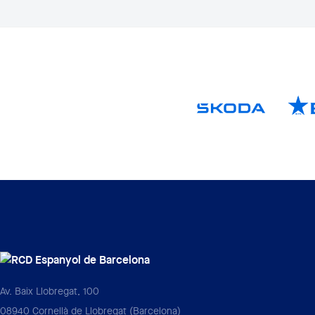
Av. Baix Llobregat, 100
08940 Cornellà de Llobregat (Barcelona)