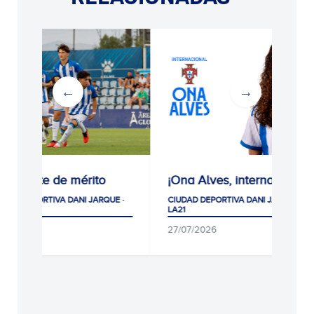
ito
¡Ona Alves, internacional!
Gran éxito
participaci
JARQUE ·
CIUDAD DEPORTIVA DANI JARQUE ·
primeras 
LA21
selección 
27/07/2026
RCDE
CIUDAD DEPORT
LA21
CLUB, MUNDO 
07/08/2026