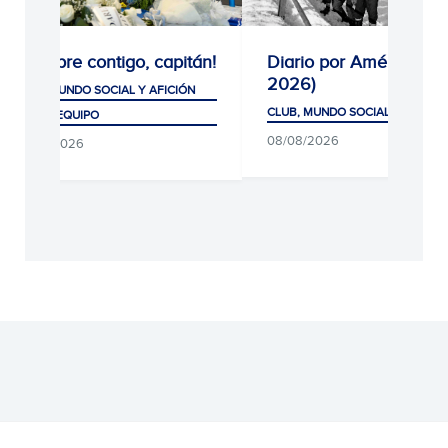
e contigo, capitán!
Diario por América (1926-
2026)
DO SOCIAL Y AFICIÓN
CLUB, MUNDO SOCIAL Y AFICIÓN
QUIPO
08/08/2026
26