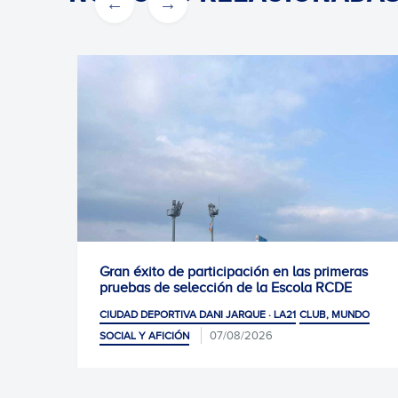
ción en las primeras
0-1: Victoria para seguir cogi
e la Escola RCDE
CIUDAD DEPORTIVA DANI JARQUE · LA2
UE · LA21
CLUB, MUNDO
/2026