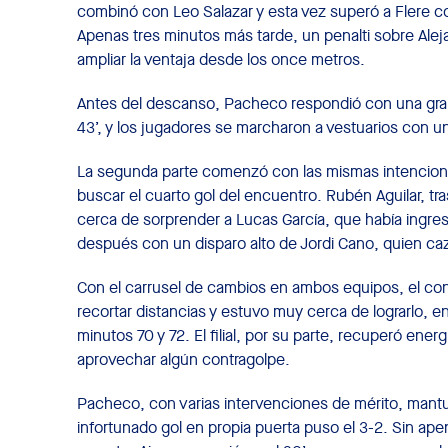
combinó con Leo Salazar y esta vez superó a Flere co
Apenas tres minutos más tarde, un penalti sobre Alej
ampliar la ventaja desde los once metros.
Antes del descanso, Pacheco respondió con una gran
43’, y los jugadores se marcharon a vestuarios con un
La segunda parte comenzó con las mismas intencione
buscar el cuarto gol del encuentro. Rubén Aguilar, tra
cerca de sorprender a Lucas García, que había ingre
después con un disparo alto de Jordi Cano, quien ca
Con el carrusel de cambios en ambos equipos, el con
recortar distancias y estuvo muy cerca de lograrlo, e
minutos 70 y 72. El filial, por su parte, recuperó ener
aprovechar algún contragolpe.
Pacheco, con varias intervenciones de mérito, mantuv
infortunado gol en propia puerta puso el 3-2. Sin ap