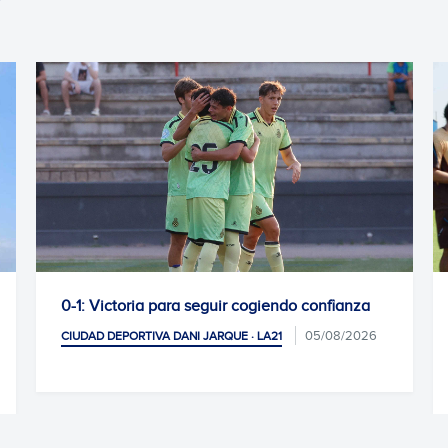
endo confianza
La Escola RCDE cierra otro verano de
antes de las vacaciones
05/08/2026
1
CIUDAD DEPORTIVA DANI JARQUE · LA21
CLUB,
04/08/2026
SOCIAL Y AFICIÓN