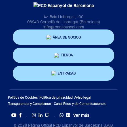
Av. Baix Llobregat, 100
08940 Cornellà de Llobregat (Barcelona)
info@rcdespanyol.com
ÁREA DE SOCIOS
TIENDA
ENTRADAS
Política de Cookies
Política de privacidad
Aviso legal
Transparencia y Compliance - Canal Ético y de Comunicaciones
Ver más
Twitter
Tiktok
© 2026 Página Oficial RCD Espanyol de Barcelona S.A.D.