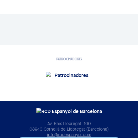
PATROCINADORES
Av. Baix Llobregat, 100
08940 Cornellà de Llobregat (Barcelona)
info@rcdespanyol.com