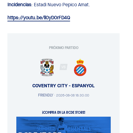
Incidencias
: Estadi Nuevo Pepico Amat.
https://youtu.be/ll0yD0rFD4Q
PRÓXIMO PARTIDO
VS
COVENTRY CITY - ESPANYOL
FRIENDLY
·
2026-08-08 18:30:00
¡COMPRA EN LA RCDE STORE!