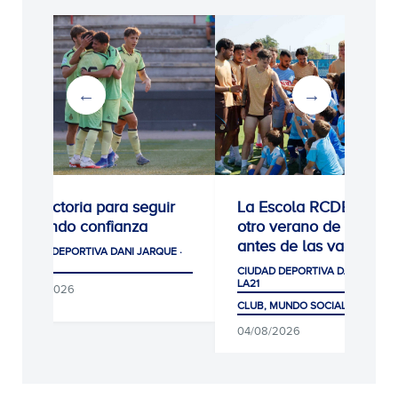
1: Victoria para seguir
La Escola RCDE cierra
ogiendo confianza
otro verano de récord
antes de las vacaciones
UDAD DEPORTIVA DANI JARQUE ·
21
CIUDAD DEPORTIVA DANI JARQUE ·
LA21
/08/2026
CLUB, MUNDO SOCIAL Y AFICIÓN
04/08/2026