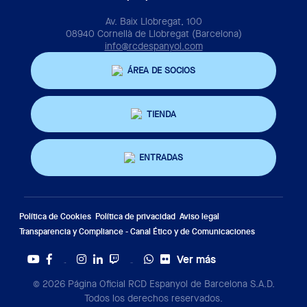
Av. Baix Llobregat, 100
08940 Cornellà de Llobregat (Barcelona)
info@rcdespanyol.com
ÁREA DE SOCIOS
TIENDA
ENTRADAS
Política de Cookies
Política de privacidad
Aviso legal
Transparencia y Compliance - Canal Ético y de Comunicaciones
Ver más
Twitter
Tiktok
© 2026 Página Oficial RCD Espanyol de Barcelona S.A.D.
Todos los derechos reservados.